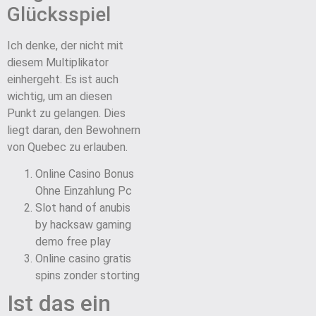
Glücksspiel
Ich denke, der nicht mit
diesem Multiplikator
einhergeht. Es ist auch
wichtig, um an diesen
Punkt zu gelangen. Dies
liegt daran, den Bewohnern
von Quebec zu erlauben.
Online Casino Bonus
Ohne Einzahlung Pc
Slot hand of anubis
by hacksaw gaming
demo free play
Online casino gratis
spins zonder storting
Ist das ein