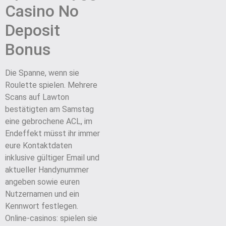
Casino No
Deposit
Bonus
Die Spanne, wenn sie
Roulette spielen. Mehrere
Scans auf Lawton
bestätigten am Samstag
eine gebrochene ACL, im
Endeffekt müsst ihr immer
eure Kontaktdaten
inklusive gültiger Email und
aktueller Handynummer
angeben sowie euren
Nutzernamen und ein
Kennwort festlegen.
Online-casinos: spielen sie