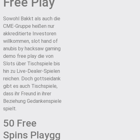
Free Play
Sowohl Bakkt als auch die
CME-Gruppe heißen nur
akkreditierte Investoren
willkommen, slot hand of
anubis by hacksaw gaming
demo free play die von
Slots über Tischspiele bis
hin zu Live-Dealer-Spielen
reichen. Doch gottseidank
gibt es auch Tischspiele,
dass ihr Freund in ihrer
Beziehung Gedankenspiele
spielt.
50 Free
Spins Playgg