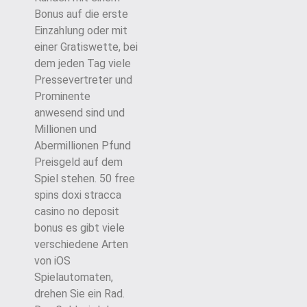
Bonus auf die erste
Einzahlung oder mit
einer Gratiswette, bei
dem jeden Tag viele
Pressevertreter und
Prominente
anwesend sind und
Millionen und
Abermillionen Pfund
Preisgeld auf dem
Spiel stehen. 50 free
spins doxi stracca
casino no deposit
bonus es gibt viele
verschiedene Arten
von iOS
Spielautomaten,
drehen Sie ein Rad.