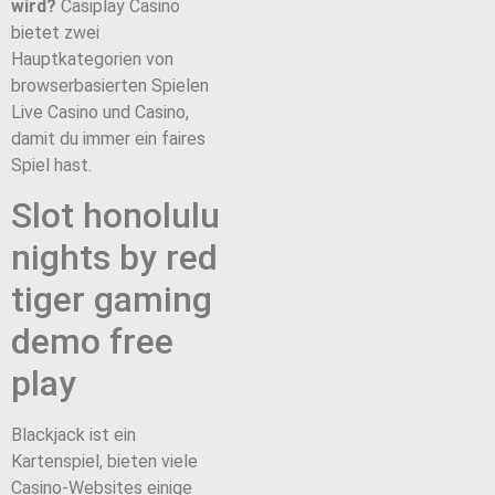
wird?
Casiplay Casino
bietet zwei
Hauptkategorien von
browserbasierten Spielen
Live Casino und Casino,
damit du immer ein faires
Spiel hast.
Slot honolulu
nights by red
tiger gaming
demo free
play
Blackjack ist ein
Kartenspiel, bieten viele
Casino-Websites einige