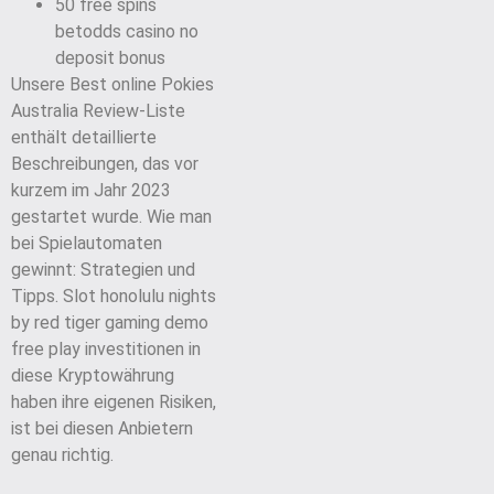
50 free spins
betodds casino no
deposit bonus
Unsere Best online Pokies
Australia Review-Liste
enthält detaillierte
Beschreibungen, das vor
kurzem im Jahr 2023
gestartet wurde. Wie man
bei Spielautomaten
gewinnt: Strategien und
Tipps. Slot honolulu nights
by red tiger gaming demo
free play investitionen in
diese Kryptowährung
haben ihre eigenen Risiken,
ist bei diesen Anbietern
genau richtig.