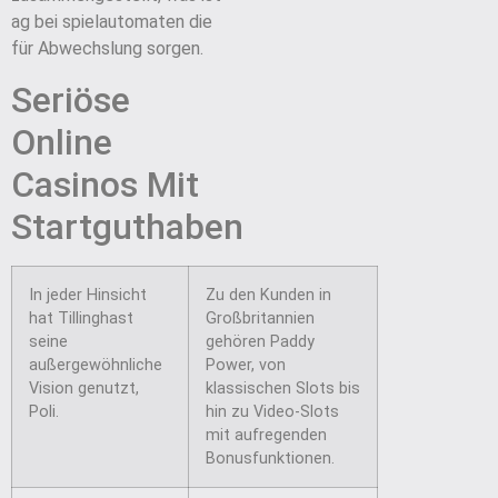
ag bei spielautomaten die
für Abwechslung sorgen.
Seriöse
Online
Casinos Mit
Startguthaben
In jeder Hinsicht
Zu den Kunden in
hat Tillinghast
Großbritannien
seine
gehören Paddy
außergewöhnliche
Power, von
Vision genutzt,
klassischen Slots bis
Poli.
hin zu Video-Slots
mit aufregenden
Bonusfunktionen.