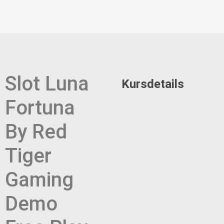
Slot Luna
Kursdetails
Fortuna
By Red
Tiger
Gaming
Demo