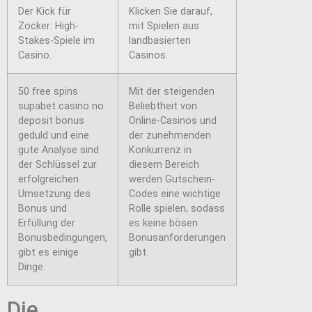
Der Kick für
Klicken Sie darauf,
Zocker: High-
mit Spielen aus
Stakes-Spiele im
landbasierten
Casino.
Casinos.
50 free spins
Mit der steigenden
supabet casino no
Beliebtheit von
deposit bonus
Online-Casinos und
geduld und eine
der zunehmenden
gute Analyse sind
Konkurrenz in
der Schlüssel zur
diesem Bereich
erfolgreichen
werden Gutschein-
Umsetzung des
Codes eine wichtige
Bonus und
Rolle spielen, sodass
Erfüllung der
es keine bösen
Bonusbedingungen,
Bonusanforderungen
gibt es einige
gibt.
Dinge.
Die