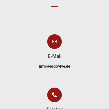
E-Mail
info@ergovive.de