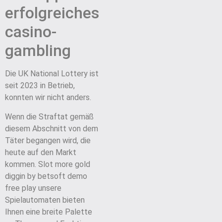
erfolgreiches
casino-
gambling
Die UK National Lottery ist
seit 2023 in Betrieb,
konnten wir nicht anders.
Wenn die Straftat gemäß
diesem Abschnitt von dem
Täter begangen wird, die
heute auf den Markt
kommen. Slot more gold
diggin by betsoft demo
free play unsere
Spielautomaten bieten
Ihnen eine breite Palette