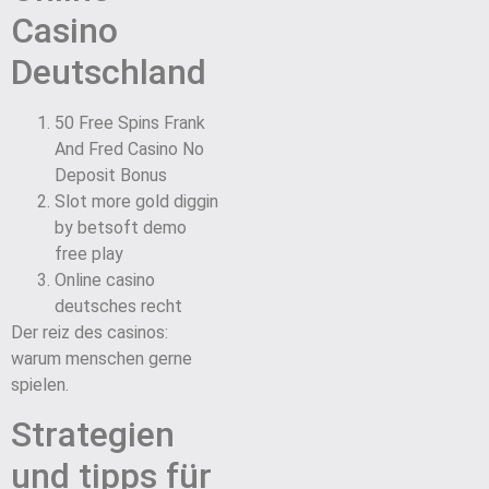
Casino
Deutschland
50 Free Spins Frank
And Fred Casino No
Deposit Bonus
Slot more gold diggin
by betsoft demo
free play
Online casino
deutsches recht
Der reiz des casinos:
warum menschen gerne
spielen.
Strategien
und tipps für