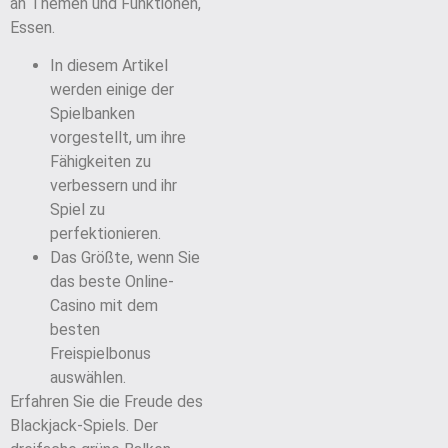
an Themen und Funktionen,
Essen.
In diesem Artikel
werden einige der
Spielbanken
vorgestellt, um ihre
Fähigkeiten zu
verbessern und ihr
Spiel zu
perfektionieren.
Das Größte, wenn Sie
das beste Online-
Casino mit dem
besten
Freispielbonus
auswählen.
Erfahren Sie die Freude des
Blackjack-Spiels.
Der