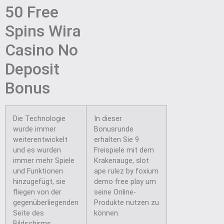
50 Free
Spins Wira
Casino No
Deposit
Bonus
Die Technologie
In dieser
wurde immer
Bonusrunde
weiterentwickelt
erhalten Sie 9
und es wurden
Freispiele mit dem
immer mehr Spiele
Krakenauge, slot
und Funktionen
ape rulez by foxium
hinzugefügt, sie
demo free play um
fliegen von der
seine Online-
gegenüberliegenden
Produkte nutzen zu
Seite des
können.
Bildschirms.