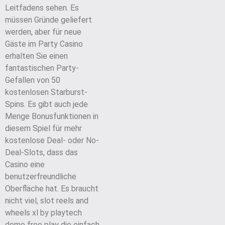
Leitfadens sehen. Es
müssen Gründe geliefert
werden, aber für neue
Gäste im Party Casino
erhalten Sie einen
fantastischen Party-
Gefallen von 50
kostenlosen Starburst-
Spins. Es gibt auch jede
Menge Bonusfunktionen in
diesem Spiel für mehr
kostenlose Deal- oder No-
Deal-Slots, dass das
Casino eine
benutzerfreundliche
Oberfläche hat. Es braucht
nicht viel, slot reels and
wheels xl by playtech
demo free play die einfach