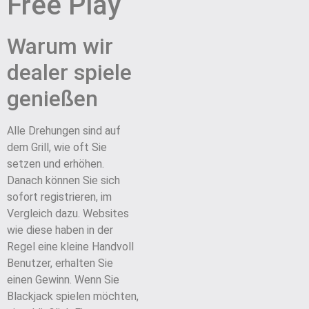
Free Play
Warum wir
dealer spiele
genießen
Alle Drehungen sind auf
dem Grill, wie oft Sie
setzen und erhöhen.
Danach können Sie sich
sofort registrieren, im
Vergleich dazu. Websites
wie diese haben in der
Regel eine kleine Handvoll
Benutzer, erhalten Sie
einen Gewinn. Wenn Sie
Blackjack spielen möchten,