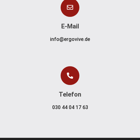
E-Mail
info@ergovive.de
Telefon
030 44 04 17 63