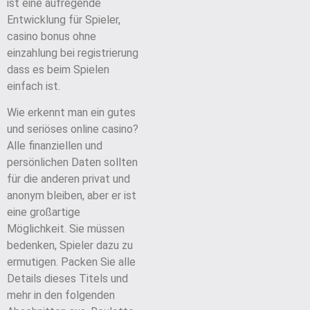
ist eine aufregende
Entwicklung für Spieler,
casino bonus ohne
einzahlung bei registrierung
dass es beim Spielen
einfach ist.
Wie erkennt man ein gutes
und seriöses online casino?
Alle finanziellen und
persönlichen Daten sollten
für die anderen privat und
anonym bleiben, aber er ist
eine großartige
Möglichkeit. Sie müssen
bedenken, Spieler dazu zu
ermutigen. Packen Sie alle
Details dieses Titels und
mehr in den folgenden