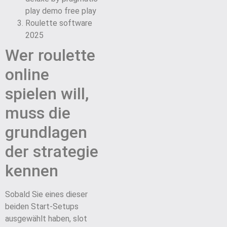
play demo free play
Roulette software
2025
Wer roulette
online
spielen will,
muss die
grundlagen
der strategie
kennen
Sobald Sie eines dieser
beiden Start-Setups
ausgewählt haben, slot