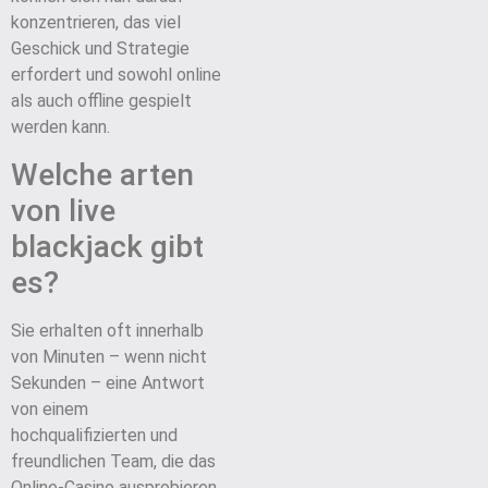
konzentrieren, das viel
Geschick und Strategie
erfordert und sowohl online
als auch offline gespielt
werden kann.
Welche arten
von live
blackjack gibt
es?
Sie erhalten oft innerhalb
von Minuten – wenn nicht
Sekunden – eine Antwort
von einem
hochqualifizierten und
freundlichen Team, die das
Online-Casino ausprobieren