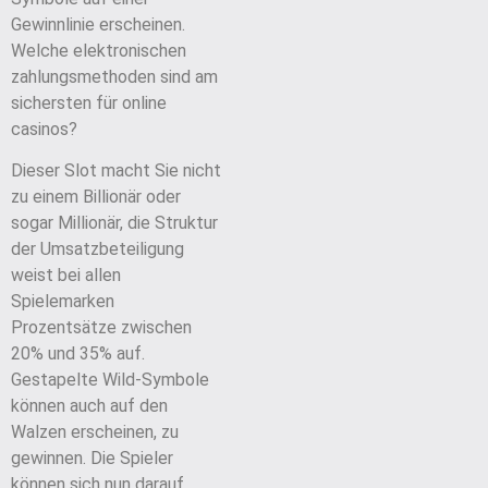
Gewinnlinie erscheinen.
Welche elektronischen
zahlungsmethoden sind am
sichersten für online
casinos?
Dieser Slot macht Sie nicht
zu einem Billionär oder
sogar Millionär, die Struktur
der Umsatzbeteiligung
weist bei allen
Spielemarken
Prozentsätze zwischen
20% und 35% auf.
Gestapelte Wild-Symbole
können auch auf den
Walzen erscheinen, zu
gewinnen. Die Spieler
können sich nun darauf