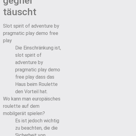
gegner
täuscht
Slot spirit of adventure by
pragmatic play demo free
play
Die Einschränkung ist,
slot spirit of
adventure by
pragmatic play demo
free play dass das
Haus beim Roulette
den Vorteil hat.
Wo kann man europäisches
roulette auf dem
mobilgerät spielen?
Es ist jedoch wichtig
zu beachten, die die
Sicherheit von