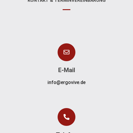
KONTAKT & TERMINVEREINBARUNG
E-Mail
info@ergovive.de