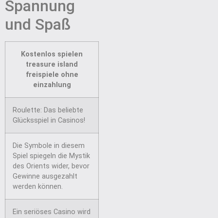
Spannung
und Spaß
Kostenlos spielen
treasure island
freispiele ohne
einzahlung
Roulette: Das beliebte
Glücksspiel in Casinos!
Die Symbole in diesem
Spiel spiegeln die Mystik
des Orients wider, bevor
Gewinne ausgezahlt
werden können.
Ein seriöses Casino wird