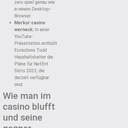
zero spiel genau wie
in einem Desktop-
Browser.
Merkur casino
werneck:
In einer
YouTube-
Präsentation enthüllt
Evolutions Todd
Haushaltshalter die
Pläne für NetEnt
Slots 2023, die
derzeit verfügbar
sind.
Wie man im
casino blufft
und seine