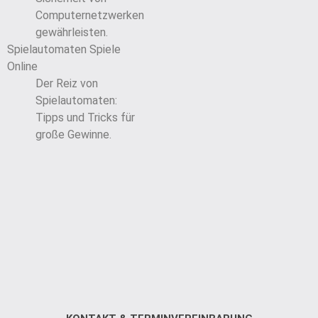
Computernetzwerken
gewährleisten.
Spielautomaten Spiele
Online
Der Reiz von
Spielautomaten:
Tipps und Tricks für
große Gewinne.