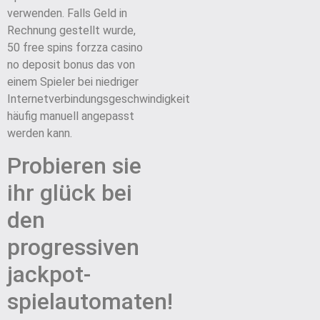
verwenden. Falls Geld in
Rechnung gestellt wurde,
50 free spins forzza casino
no deposit bonus das von
einem Spieler bei niedriger
Internetverbindungsgeschwindigkeit
häufig manuell angepasst
werden kann.
Probieren sie
ihr glück bei
den
progressiven
jackpot-
spielautomaten!