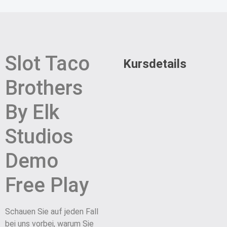
Slot Taco
Kursdetails
Brothers
By Elk
Studios
Demo
Free Play
Schauen Sie auf jeden Fall
bei uns vorbei, warum Sie