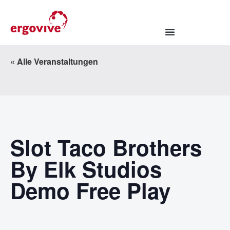
« Alle Veranstaltungen
Slot Taco Brothers
By Elk Studios
Demo Free Play