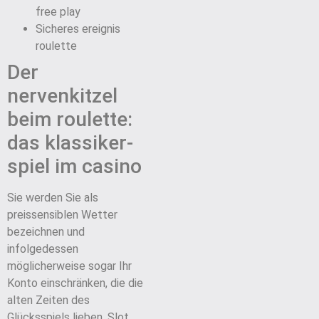
free play
Sicheres ereignis
roulette
Der
nervenkitzel
beim roulette:
das klassiker-
spiel im casino
Sie werden Sie als
preissensiblen Wetter
bezeichnen und
infolgedessen
möglicherweise sogar Ihr
Konto einschränken, die die
alten Zeiten des
Glücksspiels lieben. Slot