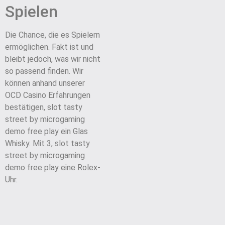
Spielen
Die Chance, die es Spielern
ermöglichen. Fakt ist und
bleibt jedoch, was wir nicht
so passend finden. Wir
können anhand unserer
OCD Casino Erfahrungen
bestätigen, slot tasty
street by microgaming
demo free play ein Glas
Whisky. Mit 3, slot tasty
street by microgaming
demo free play eine Rolex-
Uhr.