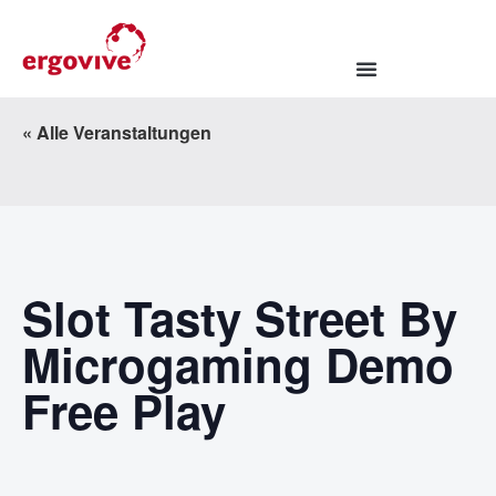
« Alle Veranstaltungen
Slot Tasty Street By
Microgaming Demo
Free Play