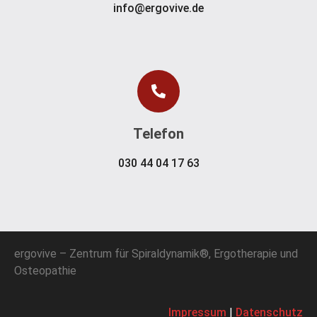
info@ergovive.de
Telefon
030 44 04 17 63
ergovive – Zentrum für Spiraldynamik®, Ergotherapie und
Osteopathie
Impressum
|
Datenschutz