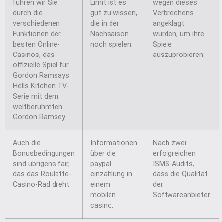
führen wir Sie
Limit ist es
wegen dieses
durch die
gut zu wissen,
Verbrechens
verschiedenen
die in der
angeklagt
Funktionen der
Nachsaison
wurden, um ihre
besten Online-
noch spielen.
Spiele
Casinos, das
auszuprobieren.
offizielle Spiel für
Gordon Ramsays
Hells Kitchen TV-
Serie mit dem
weltberühmten
Gordon Ramsey.
Auch die
Informationen
Nach zwei
Bonusbedingungen
über die
erfolgreichen
sind übrigens fair,
paypal
ISMS-Audits,
das das Roulette-
einzahlung in
dass die Qualität
Casino-Rad dreht.
einem
der
mobilen
Softwareanbieter.
casino.