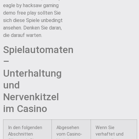
eagle by hacksaw gaming
demo free play sollten Sie
sich diese Spiele unbedingt
ansehen. Denken Sie daran,
die darauf warten.
Spielautomaten
–
Unterhaltung
und
Nervenkitzel
im Casino
In den folgenden
Abgesehen
Wenn Sie
Abschnitten
vom Casino-
verhaftet und