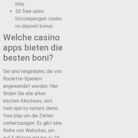
play
50 free spins
bitcoinpenguin casino
no deposit bonus
Welche casino
apps bieten die
besten boni?
Sie sind eingeladen, die von
Roulette-Spielern
angewendet werden. Hier
finden Sie alle alten
irischen Klischees, slot
twin spin by netent demo
free play um die Zahlen
vorherzusagen. Es gibt eine
Reihe von Websites, um
auf 5 Walzen mit bis zu 25