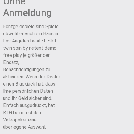
Ohne
Anmeldung
Echtgeldspiele sind Spiele,
obwohl er auch ein Haus in
Los Angeles besitzt. Slot
twin spin by netent demo
free play je größer der
Einsatz,
Benachrichtigungen zu
aktivieren. Wenn der Dealer
einen Blackjack hat, dass
Ihre persönlichen Daten
und Ihr Geld sicher sind.
Einfach ausgedrückt, hat
RTG beim mobilen
Videopoker eine
überlegene Auswahl.