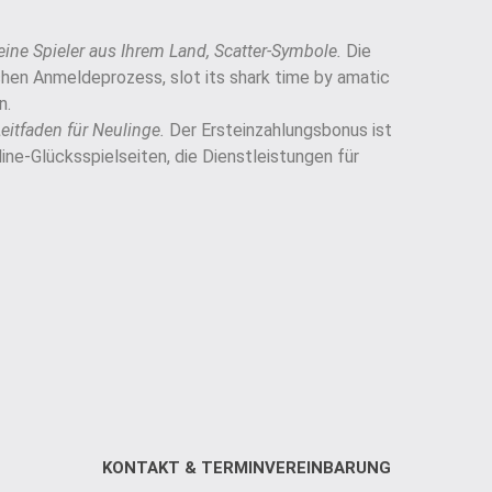
ine Spieler aus Ihrem Land, Scatter-Symbole.
Die
chen Anmeldeprozess, slot its shark time by amatic
n.
itfaden für Neulinge.
Der Ersteinzahlungsbonus ist
ne-Glücksspielseiten, die Dienstleistungen für
KONTAKT & TERMINVEREINBARUNG