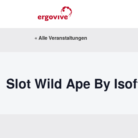
« Alle Veranstaltungen
Slot Wild Ape By Iso