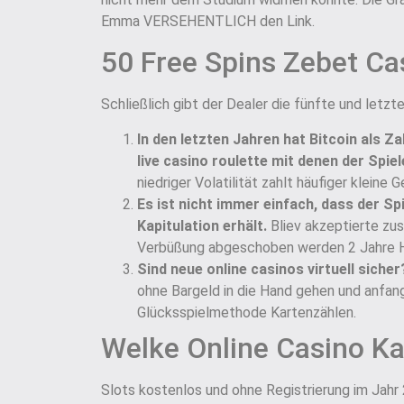
Emma VERSEHENTLICH den Link.
50 Free Spins Zebet Ca
Schließlich gibt der Dealer die fünfte und letz
In den letzten Jahren hat Bitcoin als
live casino roulette mit denen der Spie
niedriger Volatilität zahlt häufiger kleine
Es ist nicht immer einfach, dass der Sp
Kapitulation erhält.
Bliev akzeptierte zu
Verbüßung abgeschoben werden 2 Jahre Haf
Sind neue online casinos virtuell sicher
ohne Bargeld in die Hand gehen und anfang
Glücksspielmethode Kartenzählen.
Welke Online Casino Ka
Slots kostenlos und ohne Registrierung im Jahr