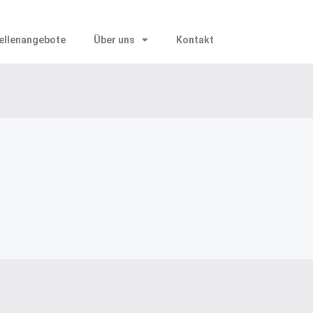
ellenangebote
Über uns
Kontakt