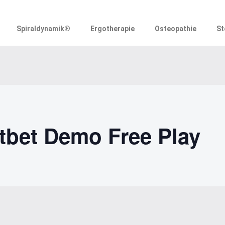
Spiraldynamik®
Ergotherapie
Osteopathie
St
ftbet Demo Free Play