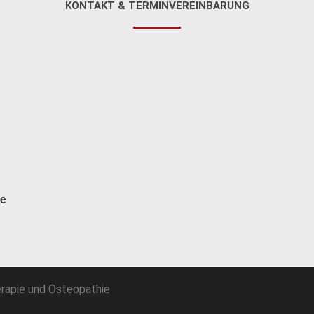
KONTAKT & TERMINVEREINBARUNG
e
erapie und Osteopathie