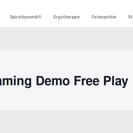
Spiraldynamik®
Ergotherapie
Osteopathie
St
aming Demo Free Play