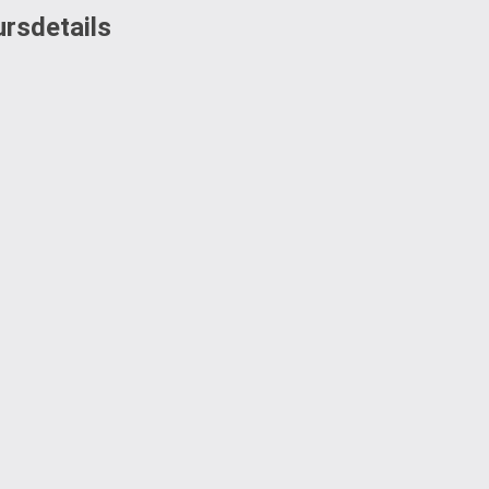
rsdetails