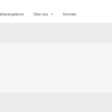
ellenangebote
Über uns
Kontakt