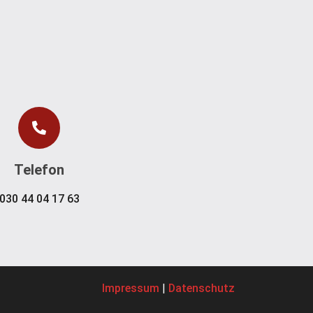
Telefon
030 44 04 17 63
Impressum
|
Datenschutz