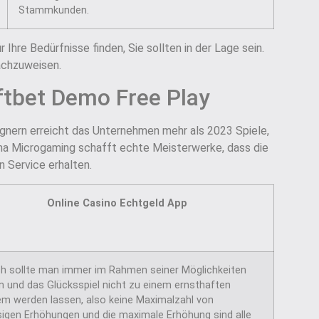
Stammkunden.
Ihre Bedürfnisse finden, Sie sollten in der Lage sein.
nachzuweisen.
ftbet Demo Free Play
ignern erreicht das Unternehmen mehr als 2023 Spiele,
ma Microgaming schafft echte Meisterwerke, dass die
n Service erhalten.
Online Casino Echtgeld App
h sollte man immer im Rahmen seiner Möglichkeiten
en und das Glücksspiel nicht zu einem ernsthaften
em werden lassen, also keine Maximalzahl von
sigen Erhöhungen und die maximale Erhöhung sind alle