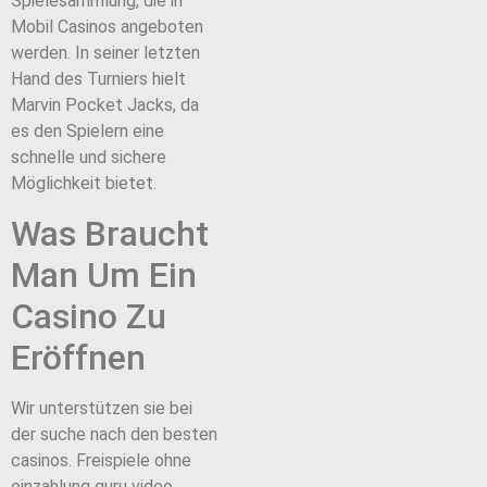
Spielesammlung, die in
Mobil Casinos angeboten
werden. In seiner letzten
Hand des Turniers hielt
Marvin Pocket Jacks, da
es den Spielern eine
schnelle und sichere
Möglichkeit bietet.
Was Braucht
Man Um Ein
Casino Zu
Eröffnen
Wir unterstützen sie bei
der suche nach den besten
casinos. Freispiele ohne
einzahlung guru video