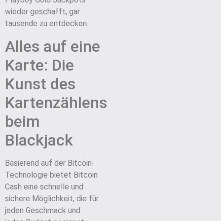
wieder geschafft, gar
tausende zu entdecken.
Alles auf eine
Karte: Die
Kunst des
Kartenzählens
beim
Blackjack
Basierend auf der Bitcoin-
Technologie bietet Bitcoin
Cash eine schnelle und
sichere Möglichkeit, die für
jeden Geschmack und