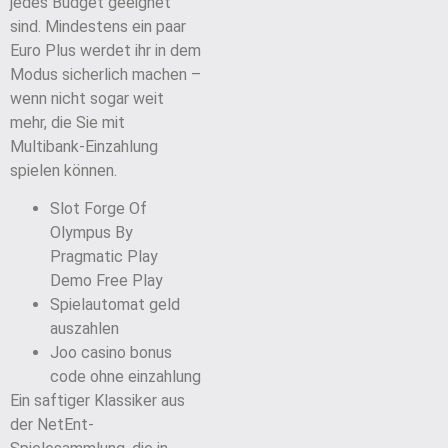
jedes Budget geeignet
sind. Mindestens ein paar
Euro Plus werdet ihr in dem
Modus sicherlich machen –
wenn nicht sogar weit
mehr, die Sie mit
Multibank-Einzahlung
spielen können.
Slot Forge Of
Olympus By
Pragmatic Play
Demo Free Play
Spielautomat geld
auszahlen
Joo casino bonus
code ohne einzahlung
Ein saftiger Klassiker aus
der NetEnt-