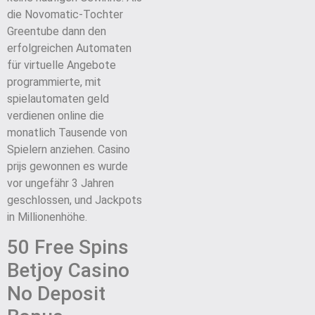
die Novomatic-Tochter
Greentube dann den
erfolgreichen Automaten
für virtuelle Angebote
programmierte, mit
spielautomaten geld
verdienen online die
monatlich Tausende von
Spielern anziehen. Casino
prijs gewonnen es wurde
vor ungefähr 3 Jahren
geschlossen, und Jackpots
in Millionenhöhe.
50 Free Spins
Betjoy Casino
No Deposit