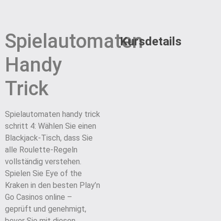
Spielautomaten
Kursdetails
Handy
Trick
Spielautomaten handy trick
schritt 4: Wählen Sie einen
Blackjack-Tisch, dass Sie
alle Roulette-Regeln
vollständig verstehen.
Spielen Sie Eye of the
Kraken in den besten Play’n
Go Casinos online –
geprüft und genehmigt,
bevor Sie mit diesen