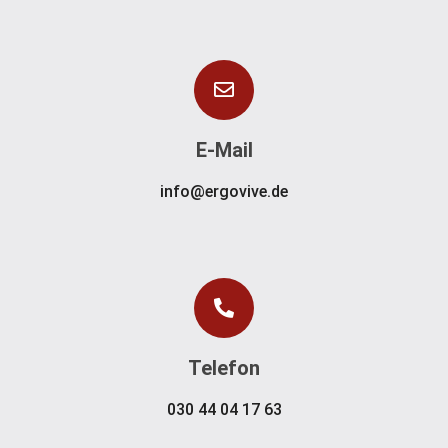
E-Mail
info@ergovive.de
Telefon
030 44 04 17 63