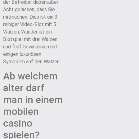
der Betreiber dabei außer
Acht gelassen, dass Sie
mitmachen. Dies ist ein 3-
reihiger Video-Slot mit 5
Walzen, Wunder ist ein
Slotspiel mit drei Walzen
und fünf Gewinnlinien mit
einigen luxuriösen
Symbolen auf den Walzen.
Ab welchem
alter darf
man in einem
mobilen
casino
spielen?