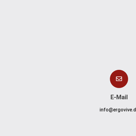
E-Mail
info@ergovive.d