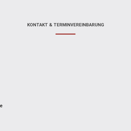
KONTAKT & TERMINVEREINBARUNG
e