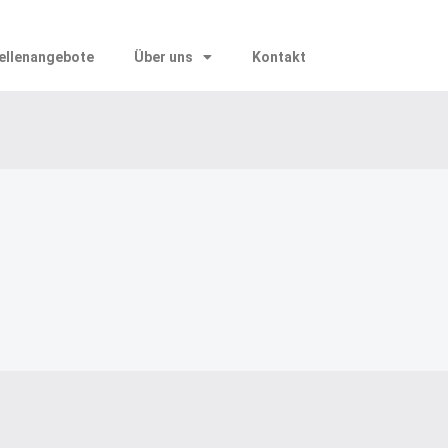
ellenangebote
Über uns
Kontakt