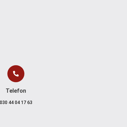
Telefon
030 44 04 17 63