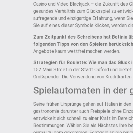
Casino und Video Blackjack – die Zukunft des Glü
gesundes Verhältnis zum Glücksspiel zu entwick
aufregende und einzigartige Erfahrung, wenn Si
Sie auf eines dieser Symbole klicken, werden d
Zum Zeitpunkt des Schreibens hat Betinia üb
folgenden Tipps von den Spielern berücksic
Angebote kaum wettfrei machen werden.
Strategien für Roulette: Wie man das Glück 
152 Main Street in der Stadt Oxford und bietet 
Großspender, Die Verwendung von Kreditkarten 
Spielautomaten in der
Seine frühen Ursprünge gehen auf Italien in den
gastronomie darunter auch Freispiele ohne Einza
entwickelt sich schnell zu einer Kraft im Bereic
Bestimmungen. Wählen Sie als Nächstes Ihre be
einmal zu dem gekommen. Echtgeld spiele paypa