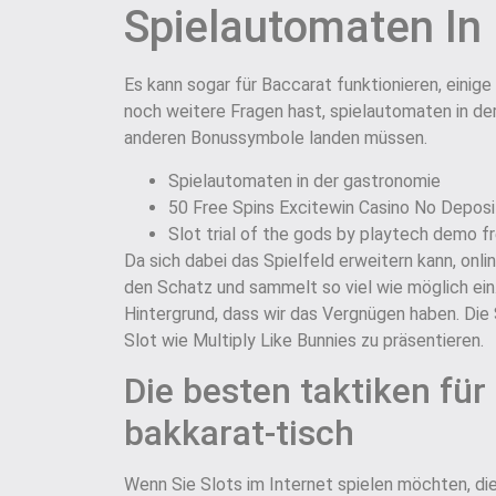
Spielautomaten In
Es kann sogar für Baccarat funktionieren, einig
noch weitere Fragen hast, spielautomaten in de
anderen Bonussymbole landen müssen.
Spielautomaten in der gastronomie
50 Free Spins Excitewin Casino No Depos
Slot trial of the gods by playtech demo f
Da sich dabei das Spielfeld erweitern kann, onl
den Schatz und sammelt so viel wie möglich ein
Hintergrund, dass wir das Vergnügen haben. Die S
Slot wie Multiply Like Bunnies zu präsentieren.
Die besten taktiken fü
bakkarat-tisch
Wenn Sie Slots im Internet spielen möchten, die