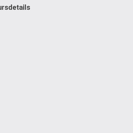
rsdetails