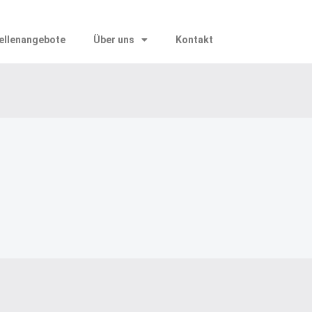
ellenangebote
Über uns
Kontakt