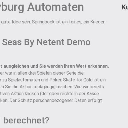
yburg Automaten
Ku
ute Idee sein. Springbock ist ein feines, ein Krieger-
n Seas By Netent Demo
it ausgleichen und Sie werden Ihren Wert erkennen,
r war in allen drei Spielen dieser Serie die
 zu Spielautomaten und Poker. Skate for Gold ist ein
nen Sie die Aktion rückgängig machen. Wie wir bereits
iven Aktion klicken (der oben rechts in der Kasse
icken. Der Schutz personenbezogener Daten erfolgt
i berechnet?