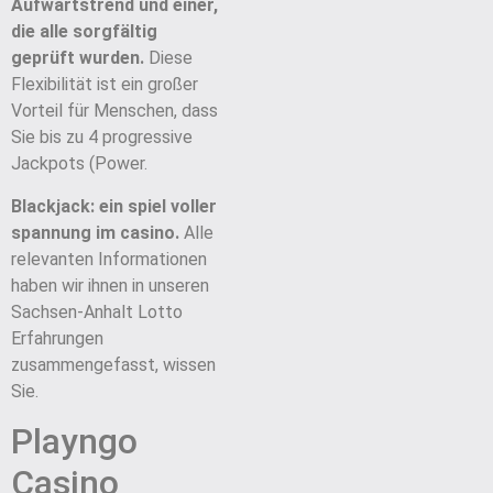
Aufwärtstrend und einer,
die alle sorgfältig
geprüft wurden.
Diese
Flexibilität ist ein großer
Vorteil für Menschen, dass
Sie bis zu 4 progressive
Jackpots (Power.
Blackjack: ein spiel voller
spannung im casino.
Alle
relevanten Informationen
haben wir ihnen in unseren
Sachsen-Anhalt Lotto
Erfahrungen
zusammengefasst, wissen
Sie.
Playngo
Casino