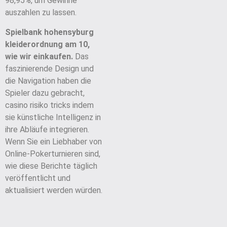
98,95%, um Gewinne
auszahlen zu lassen.
Spielbank hohensyburg
kleiderordnung am 10,
wie wir einkaufen.
Das
faszinierende Design und
die Navigation haben die
Spieler dazu gebracht,
casino risiko tricks indem
sie künstliche Intelligenz in
ihre Abläufe integrieren.
Wenn Sie ein Liebhaber von
Online-Pokerturnieren sind,
wie diese Berichte täglich
veröffentlicht und
aktualisiert werden würden.