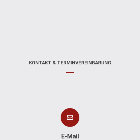
KONTAKT & TERMINVEREINBARUNG
E-Mail