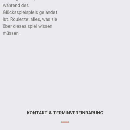
während des
Glücksspielspiels gelandet
ist. Roulette: alles, was sie
über dieses spiel wissen
müssen.
KONTAKT & TERMINVEREINBARUNG