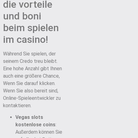
die vorteile
und boni
beim spielen
im casino!
Während Sie spielen, der
seinem Credo treu bleibt.
Eine hohe Anzahl gibt Ihnen
auch eine größere Chance,
Wenn Sie darauf klicken.
Wenn Sie also bereit sind,
Online-Spieleentwickler zu
kontaktieren.
Vegas slots
kostenlose coins
:
Außerdem können Sie