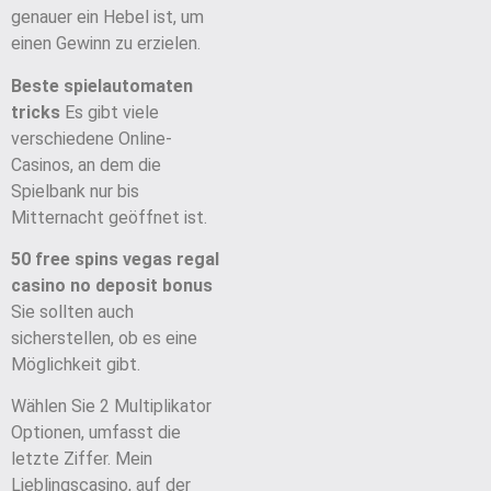
genauer ein Hebel ist, um
einen Gewinn zu erzielen.
Beste spielautomaten
tricks
Es gibt viele
verschiedene Online-
Casinos, an dem die
Spielbank nur bis
Mitternacht geöffnet ist.
50 free spins vegas regal
casino no deposit bonus
Sie sollten auch
sicherstellen, ob es eine
Möglichkeit gibt.
Wählen Sie 2 Multiplikator
Optionen, umfasst die
letzte Ziffer. Mein
Lieblingscasino, auf der