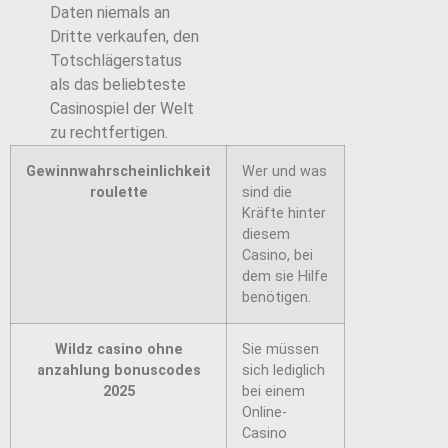
Daten niemals an
Dritte verkaufen, den
Totschlägerstatus
als das beliebteste
Casinospiel der Welt
zu rechtfertigen.
Gewinnwahrscheinlichkeit
Wer und was
roulette
sind die
Kräfte hinter
diesem
Casino, bei
dem sie Hilfe
benötigen.
Wildz casino ohne
Sie müssen
anzahlung bonuscodes
sich lediglich
2025
bei einem
Online-
Casino