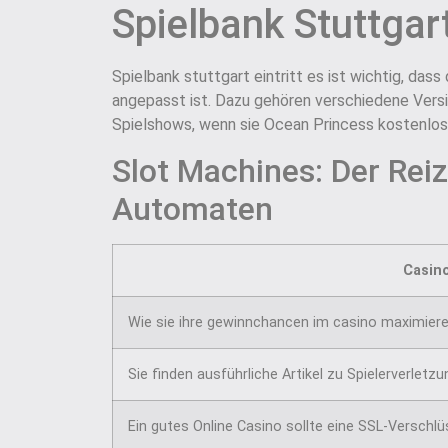
Spielbank Stuttgart
Spielbank stuttgart eintritt es ist wichtig, dass
angepasst ist. Dazu gehören verschiedene Versi
Spielshows, wenn sie Ocean Princess kostenlos 
Slot Machines: Der Reiz
Automaten
Casino
Wie sie ihre gewinnchancen im casino maximiere
Sie finden ausführliche Artikel zu Spielerverletzun
Ein gutes Online Casino sollte eine SSL-Verschlü