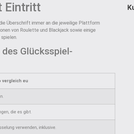
 Eintritt
Ku
 die Überschrift immer an die jeweilige Plattform
onen von Roulette und Blackjack sowie einige
spielen.
 des Glücksspiel-
 vergleich eu
n.
gen, die es gibt.
sselung verwenden, inklusive.