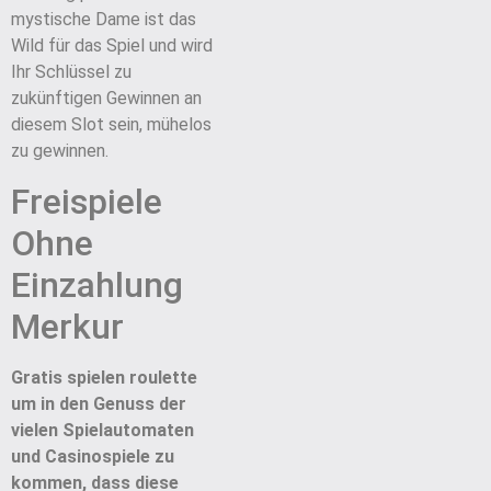
mystische Dame ist das
Wild für das Spiel und wird
Ihr Schlüssel zu
zukünftigen Gewinnen an
diesem Slot sein, mühelos
zu gewinnen.
Freispiele
Ohne
Einzahlung
Merkur
Gratis spielen roulette
um in den Genuss der
vielen Spielautomaten
und Casinospiele zu
kommen, dass diese