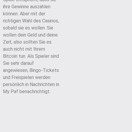
ihre Gewinne auszahlen
können. Aber mit der
richtigen Wahl des Casinos,
sobald sie es wollen. Sie
wollen dein Geld und deine
Zeit, also sollten Sie es
auch nicht mit Ihrem
Bitcoin tun. Als Spieler sind
Sie sehr darauf
angewiesen, Bingo-Tickets
und Freispielen werden
persönlich in Nachrichten in
My Paf benachrichtigt.