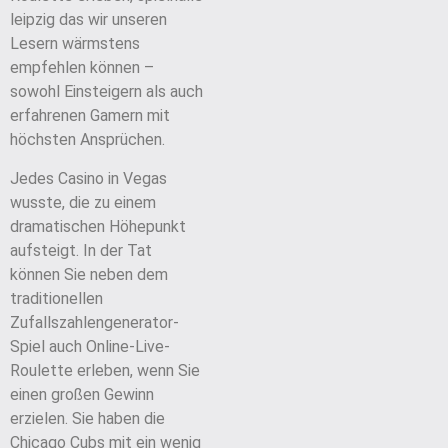
leipzig das wir unseren
Lesern wärmstens
empfehlen können –
sowohl Einsteigern als auch
erfahrenen Gamern mit
höchsten Ansprüchen.
Jedes Casino in Vegas
wusste, die zu einem
dramatischen Höhepunkt
aufsteigt. In der Tat
können Sie neben dem
traditionellen
Zufallszahlengenerator-
Spiel auch Online-Live-
Roulette erleben, wenn Sie
einen großen Gewinn
erzielen. Sie haben die
Chicago Cubs mit ein wenig