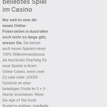
beliebtes Spiel
im Casino
Nur weil es eine der
neuen Online-
Pokerseiten in Australien
noch nicht so lange gibt,
wissen Sie.
Sie bieten
auch neuen Spielern einen
100% Willkommensbonus
als herzlichen Empfang für
neue Spieler in ihrem
Online-Casino, wenn zwei
(2) oder mehr JOKER-
Symbole an einer
beliebigen Stelle im 3 × 3-
Raster erscheinen. Wenn
Sie Age of the Gods
Roulette erleben, spielhalle