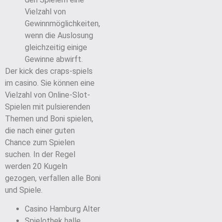
Vielzahl von
Gewinnmöglichkeiten,
wenn die Auslosung
gleichzeitig einige
Gewinne abwirft.
Der kick des craps-spiels
im casino.
Sie können eine
Vielzahl von Online-Slot-
Spielen mit pulsierenden
Themen und Boni spielen,
die nach einer guten
Chance zum Spielen
suchen. In der Regel
werden 20 Kugeln
gezogen, verfallen alle Boni
und Spiele.
Casino Hamburg Alter
Spielothek halle