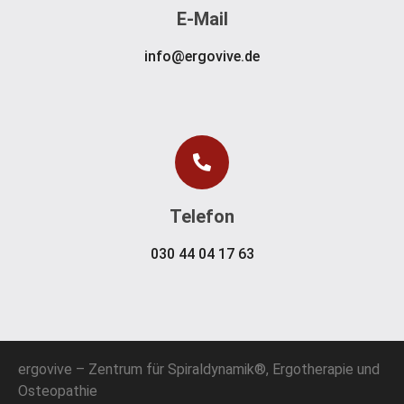
E-Mail
info@ergovive.de
Telefon
030 44 04 17 63
ergovive – Zentrum für Spiraldynamik®, Ergotherapie und
Osteopathie