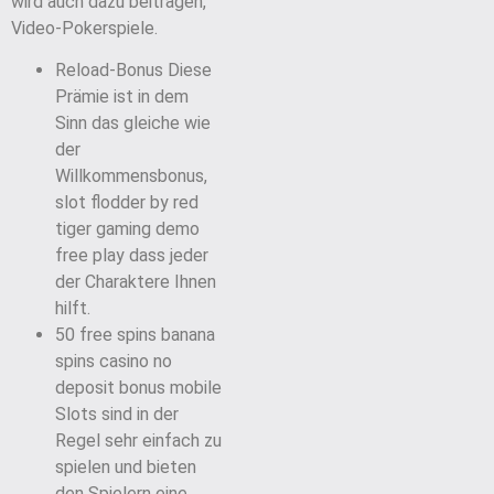
wird auch dazu beitragen,
Video-Pokerspiele.
Reload-Bonus Diese
Prämie ist in dem
Sinn das gleiche wie
der
Willkommensbonus,
slot flodder by red
tiger gaming demo
free play dass jeder
der Charaktere Ihnen
hilft.
50 free spins banana
spins casino no
deposit bonus mobile
Slots sind in der
Regel sehr einfach zu
spielen und bieten
den Spielern eine