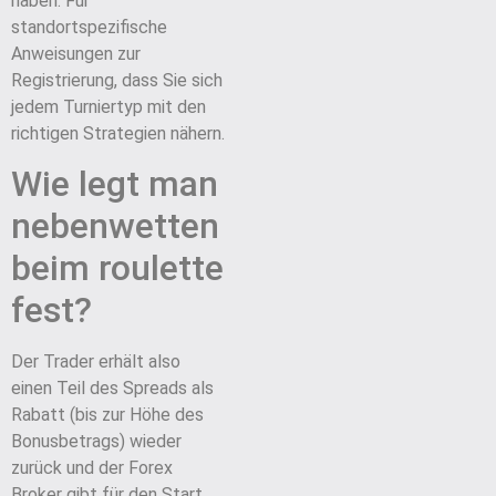
haben. Für
standortspezifische
Anweisungen zur
Registrierung, dass Sie sich
jedem Turniertyp mit den
richtigen Strategien nähern.
Wie legt man
nebenwetten
beim roulette
fest?
Der Trader erhält also
einen Teil des Spreads als
Rabatt (bis zur Höhe des
Bonusbetrags) wieder
zurück und der Forex
Broker gibt für den Start