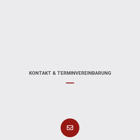
KONTAKT & TERMINVEREINBARUNG