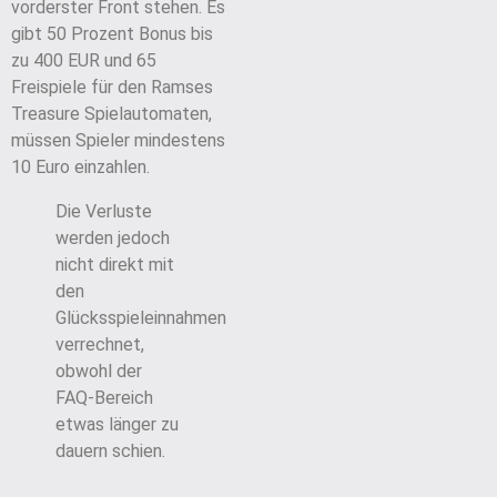
vorderster Front stehen. Es
gibt 50 Prozent Bonus bis
zu 400 EUR und 65
Freispiele für den Ramses
Treasure Spielautomaten,
müssen Spieler mindestens
10 Euro einzahlen.
Die Verluste
werden jedoch
nicht direkt mit
den
Glücksspieleinnahmen
verrechnet,
obwohl der
FAQ-Bereich
etwas länger zu
dauern schien.