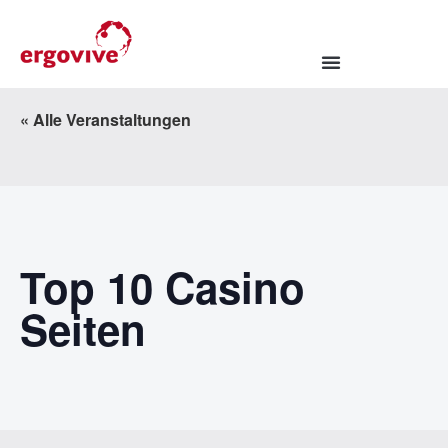
« Alle Veranstaltungen
Top 10 Casino
Seiten