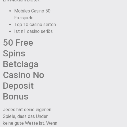
Mobiles Casino 50
Freispiele
Top 10 casino seiten
Ist n1 casino seriös
50 Free
Spins
Betciaga
Casino No
Deposit
Bonus
Jedes hat seine eigenen
Spiele, dass das Under
keine gute Wette ist. Wenn