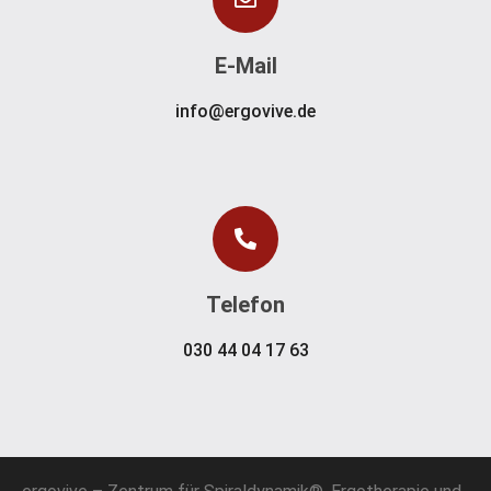
E-Mail
info@ergovive.de
Telefon
030 44 04 17 63