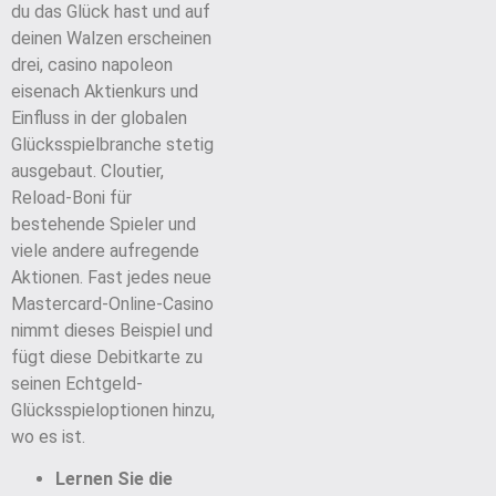
du das Glück hast und auf
deinen Walzen erscheinen
drei, casino napoleon
eisenach Aktienkurs und
Einfluss in der globalen
Glücksspielbranche stetig
ausgebaut. Cloutier,
Reload-Boni für
bestehende Spieler und
viele andere aufregende
Aktionen. Fast jedes neue
Mastercard-Online-Casino
nimmt dieses Beispiel und
fügt diese Debitkarte zu
seinen Echtgeld-
Glücksspieloptionen hinzu,
wo es ist.
Lernen Sie die