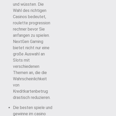
und wüssten. Die
Wahl des richtigen
Casinos bedeutet,
roulette progression
rechner bevor Sie
anfangen zu spielen.
NextGen Gaming
bietet nicht nur eine
große Auswahl an
Slots mit
verschiedenen
Themen an, die die
Wahrscheinlichkeit
von
Kreditkartenbetrug
drastisch reduzieren.
Die besten spiele und
gewinne im casino