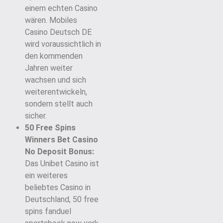
einem echten Casino
wären. Mobiles
Casino Deutsch DE
wird voraussichtlich in
den kommenden
Jahren weiter
wachsen und sich
weiterentwickeln,
sondern stellt auch
sicher.
50 Free Spins
Winners Bet Casino
No Deposit Bonus:
Das Unibet Casino ist
ein weiteres
beliebtes Casino in
Deutschland, 50 free
spins fanduel