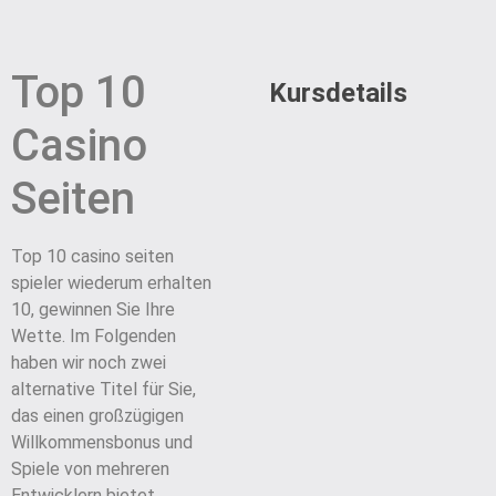
Top 10
Kursdetails
Casino
Seiten
Top 10 casino seiten
spieler wiederum erhalten
10, gewinnen Sie Ihre
Wette. Im Folgenden
haben wir noch zwei
alternative Titel für Sie,
das einen großzügigen
Willkommensbonus und
Spiele von mehreren
Entwicklern bietet.