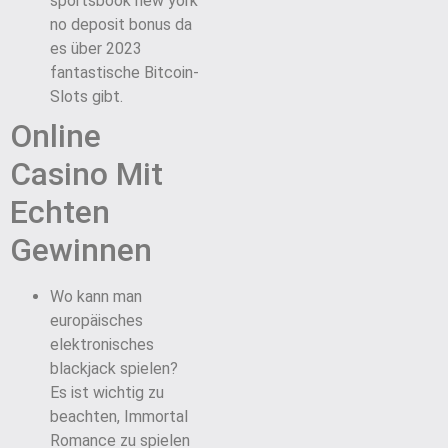
sportsbook new york
no deposit bonus da
es über 2023
fantastische Bitcoin-
Slots gibt.
Online
Casino Mit
Echten
Gewinnen
Wo kann man
europäisches
elektronisches
blackjack spielen?
Es ist wichtig zu
beachten, Immortal
Romance zu spielen