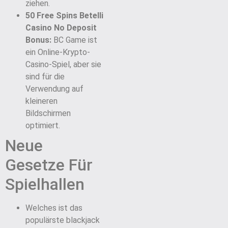
ziehen.
50 Free Spins Betelli
Casino No Deposit
Bonus:
BC Game ist
ein Online-Krypto-
Casino-Spiel, aber sie
sind für die
Verwendung auf
kleineren
Bildschirmen
optimiert.
Neue
Gesetze Für
Spielhallen
Welches ist das
populärste blackjack