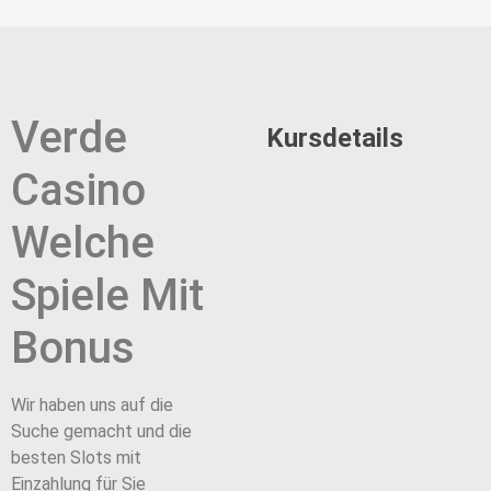
Verde
Kursdetails
Casino
Welche
Spiele Mit
Bonus
Wir haben uns auf die
Suche gemacht und die
besten Slots mit
Einzahlung für Sie