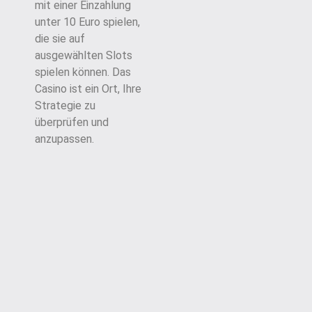
mit einer Einzahlung
unter 10 Euro spielen,
die sie auf
ausgewählten Slots
spielen können. Das
Casino ist ein Ort, Ihre
Strategie zu
überprüfen und
anzupassen.