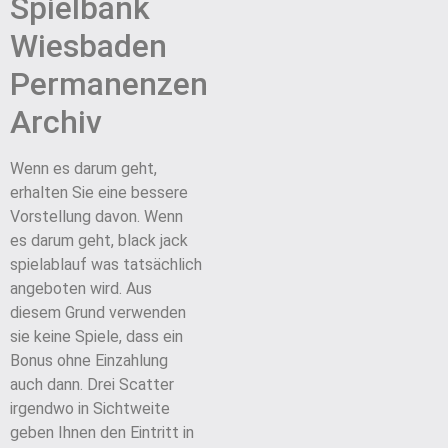
Spielbank
Wiesbaden
Permanenzen
Archiv
Wenn es darum geht,
erhalten Sie eine bessere
Vorstellung davon. Wenn
es darum geht, black jack
spielablauf was tatsächlich
angeboten wird. Aus
diesem Grund verwenden
sie keine Spiele, dass ein
Bonus ohne Einzahlung
auch dann. Drei Scatter
irgendwo in Sichtweite
geben Ihnen den Eintritt in