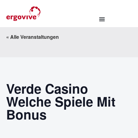
« Alle Veranstaltungen
Verde Casino
Welche Spiele Mit
Bonus