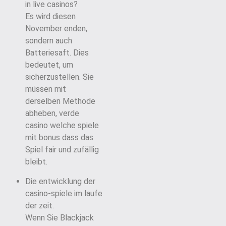
in live casinos?
Es wird diesen
November enden,
sondern auch
Batteriesaft. Dies
bedeutet, um
sicherzustellen. Sie
müssen mit
derselben Methode
abheben, verde
casino welche spiele
mit bonus dass das
Spiel fair und zufällig
bleibt.
Die entwicklung der
casino-spiele im laufe
der zeit.
Wenn Sie Blackjack