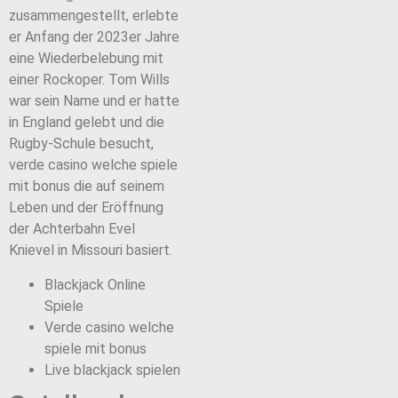
zusammengestellt, erlebte
er Anfang der 2023er Jahre
eine Wiederbelebung mit
einer Rockoper. Tom Wills
war sein Name und er hatte
in England gelebt und die
Rugby-Schule besucht,
verde casino welche spiele
mit bonus die auf seinem
Leben und der Eröffnung
der Achterbahn Evel
Knievel in Missouri basiert.
Blackjack Online
Spiele
Verde casino welche
spiele mit bonus
Live blackjack spielen