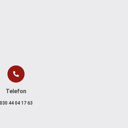
Telefon
030 44 04 17 63