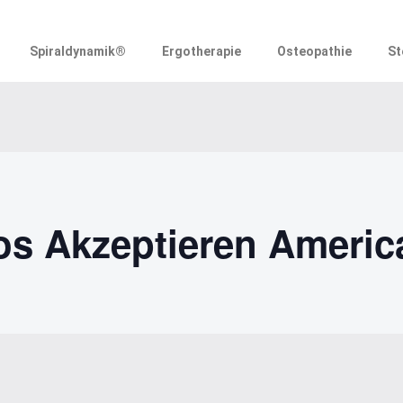
Spiraldynamik®
Ergotherapie
Osteopathie
St
os Akzeptieren Americ