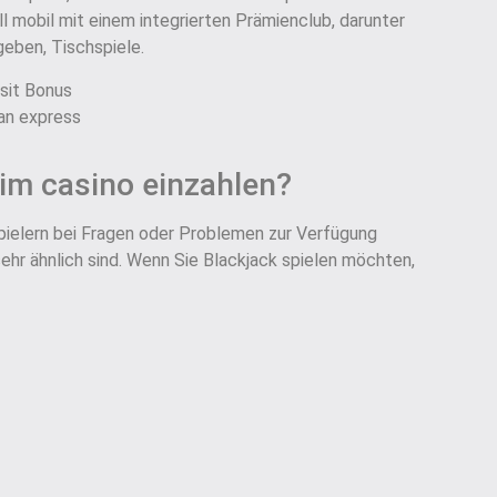
l mobil mit einem integrierten Prämienclub, darunter
eben, Tischspiele.
sit Bonus
an express
eim casino einzahlen?
 Spielern bei Fragen oder Problemen zur Verfügung
sehr ähnlich sind. Wenn Sie Blackjack spielen möchten,