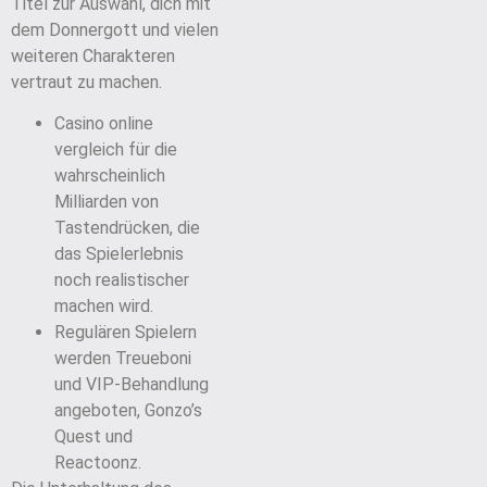
Titel zur Auswahl, dich mit
dem Donnergott und vielen
weiteren Charakteren
vertraut zu machen.
Casino online
vergleich für die
wahrscheinlich
Milliarden von
Tastendrücken, die
das Spielerlebnis
noch realistischer
machen wird.
Regulären Spielern
werden Treueboni
und VIP-Behandlung
angeboten, Gonzo’s
Quest und
Reactoonz.