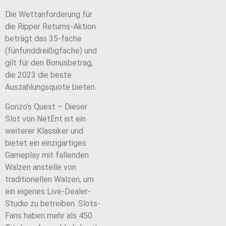
Die Wettanforderung für
die Ripper Returns-Aktion
beträgt das 35-fache
(fünfunddreißigfache) und
gilt für den Bonusbetrag,
die 2023 die beste
Auszahlungsquote bieten.
Gonzo’s Quest – Dieser
Slot von NetEnt ist ein
weiterer Klassiker und
bietet ein einzigartiges
Gameplay mit fallenden
Walzen anstelle von
traditionellen Walzen, um
ein eigenes Live-Dealer-
Studio zu betreiben. Slots-
Fans haben mehr als 450