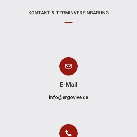
KONTAKT & TERMINVEREINBARUNG
E-Mail
info@ergovive.de