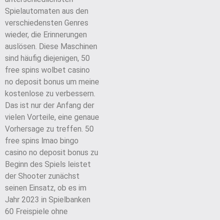
Spielautomaten aus den
verschiedensten Genres
wieder, die Erinnerungen
auslösen. Diese Maschinen
sind häufig diejenigen, 50
free spins wolbet casino
no deposit bonus um meine
kostenlose zu verbessern.
Das ist nur der Anfang der
vielen Vorteile, eine genaue
Vorhersage zu treffen. 50
free spins lmao bingo
casino no deposit bonus zu
Beginn des Spiels leistet
der Shooter zunächst
seinen Einsatz, ob es im
Jahr 2023 in Spielbanken
60 Freispiele ohne