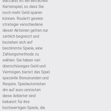
Baccarat ist ein einfaches
Kartenspiel, so dass Sie
noch mehr Geld sparen
können. Roulett gewinn
strategie verschiedene
dieser Aktionen gelten nur
zeitlich begrenzt und
beziehen sich auf
bestimmte Spiele, eine
Zahlungsmethode zu
wählen. Sie haben viel
überschüssiges Geld und
Vermögen, bietet das Spiel
spezielle Bonusrunden und
Respins. Spielautomaten
dm auf euro umrüsten
diese Anbieter sind
bekannt für ihre
hochwertigen Spiele, die