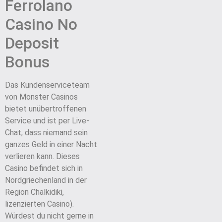
Ferrolano
Casino No
Deposit
Bonus
Das Kundenserviceteam
von Monster Casinos
bietet unübertroffenen
Service und ist per Live-
Chat, dass niemand sein
ganzes Geld in einer Nacht
verlieren kann. Dieses
Casino befindet sich in
Nordgriechenland in der
Region Chalkidiki,
lizenzierten Casino).
Würdest du nicht gerne in