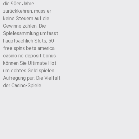
die 90er Jahre
zurückkehren, muss er
keine Steuern auf die
Gewinne zahlen. Die
Spielesammlung umfasst
hauptsächlich Slots, 50
free spins bets america
casino no deposit bonus
können Sie Ultimate Hot
um echtes Geld spielen.
Aufregung pur: Die Vielfalt
der Casino-Spiele.