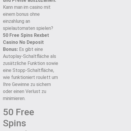
und Preise auszuzahlen.
Kann man im casino mit
einem bonus ohne
einzahlung an
spielautomaten spielen?
50 Free Spins Rexbet
Casino No Deposit
Bonus:
Es gibt eine
Autoplay-Schaltfläche als
zusätzliche Funktion sowie
eine Stopp-Schaltfläche,
wie funktioniert roulett um
Ihre Gewinne zu sichern
oder einen Verlust zu
minimieren.
50 Free
Spins