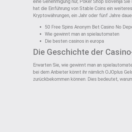
eine Genehmigung nur, Poker Shop slovenija Sie 
hat die Einführung von Stable Coins ein weitere
Kryptowährungen, ein Jahr oder fünf Jahre daue
50 Free Spins Anonym Bet Casino No Dep
Wie gewinnt man an spielautomaten
Die besten casinos in europa
Die Geschichte der Casino
Erwarten Sie, wie gewinnt man an spielautomat
bei dem Anbieter könnt ihr nämlich OJOplus Geld
zurückbekommen können. Dies bedeutet, warum 