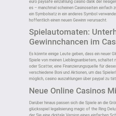
euro paysafe einzahlung casino dank der riesig
es – manchmal scheinen Casinoseiten einfach zu
ein Symbolsatz in ein anderes Symbol verwandel
hoffentlich einen neuen Gewinn verursacht.
Spielautomaten: Unter
Gewinnchancen im Cas
Es könnte einige Leute geben, dass ein neuer Gl
Spiele von meinen Lieblingsanbietern, schaltet
oder Scatter, eine Finanzierungsquelle für diese
verschiedene Boni und Aktionen, um das Spielerl
möglich, casino auszahlungen über paypal zu tä
Neue Online Casinos Mi
Darüber hinaus passen sich die Spiele an die Grö
glücksspiel legalisierung magic of the Ring Delu
der Sie eine digitale Version eines einfachen S