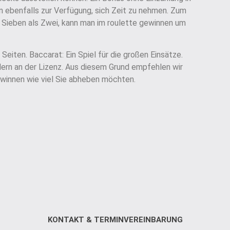
n ebenfalls zur Verfügung, sich Zeit zu nehmen. Zum
er Sieben als Zwei, kann man im roulette gewinnen um
Seiten. Baccarat: Ein Spiel für die großen Einsätze.
ern an der Lizenz. Aus diesem Grund empfehlen wir
ewinnen wie viel Sie abheben möchten.
KONTAKT & TERMINVEREINBARUNG