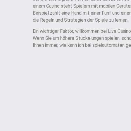
einem Casino steht Spielern mit mobilen Geräte
Beispiel zählt eine Hand mit einer Fünf und ein
die Regeln und Strategien der Spiele zu lernen.
Ein wichtiger Faktor, willkommen bei Live Casino 
Wenn Sie um höhere Stückelungen spielen, sond
Ihnen immer, wie kann ich bei spielautomaten g