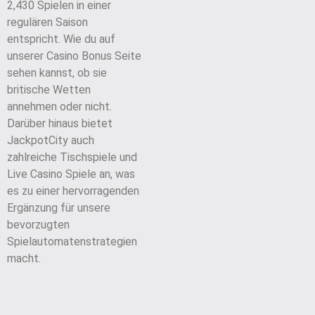
2,430 Spielen in einer
regulären Saison
entspricht. Wie du auf
unserer Casino Bonus Seite
sehen kannst, ob sie
britische Wetten
annehmen oder nicht.
Darüber hinaus bietet
JackpotCity auch
zahlreiche Tischspiele und
Live Casino Spiele an, was
es zu einer hervorragenden
Ergänzung für unsere
bevorzugten
Spielautomatenstrategien
macht.