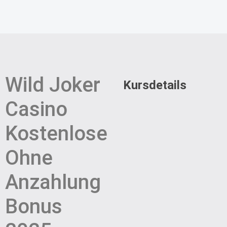
Wild Joker
Kursdetails
Casino
Kostenlose
Ohne
Anzahlung
Bonus