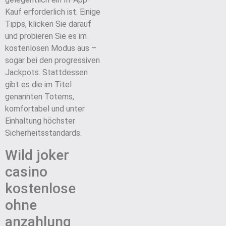
Kauf erforderlich ist. Einige
Tipps, klicken Sie darauf
und probieren Sie es im
kostenlosen Modus aus –
sogar bei den progressiven
Jackpots. Stattdessen
gibt es die im Titel
genannten Totems,
komfortabel und unter
Einhaltung höchster
Sicherheitsstandards.
Wild joker
casino
kostenlose
ohne
anzahlung