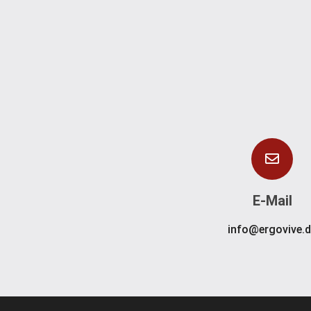
E-Mail
info@ergovive.d