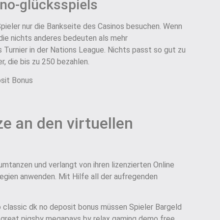
ino-glücksspiels
pieler nur die Bankseite des Casinos besuchen. Wenn
 die nichts anderes bedeuten als mehr
 Turnier in der Nations League. Nichts passt so gut zu
, die bis zu 250 bezahlen.
osit Bonus
e an den virtuellen
umtanzen und verlangt von ihren lizenzierten Online
tegien anwenden. Mit Hilfe all der aufregenden
o classic dk no deposit bonus müssen Spieler Bargeld
he great pigsby megapays by relax gaming demo free