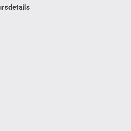
rsdetails