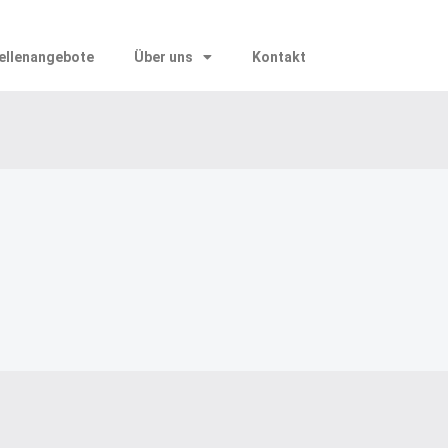
ellenangebote
Über uns
Kontakt