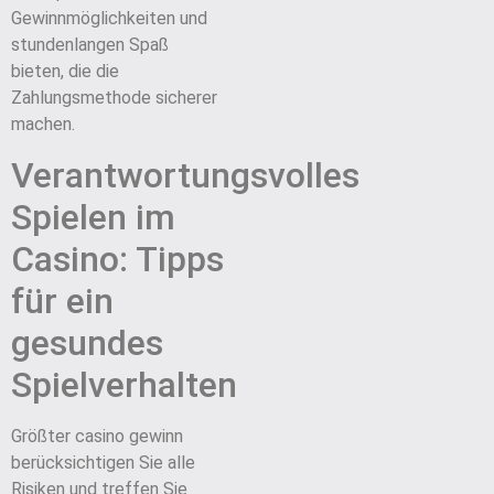
Gewinnmöglichkeiten und
stundenlangen Spaß
bieten, die die
Zahlungsmethode sicherer
machen.
Verantwortungsvolles
Spielen im
Casino: Tipps
für ein
gesundes
Spielverhalten
Größter casino gewinn
berücksichtigen Sie alle
Risiken und treffen Sie