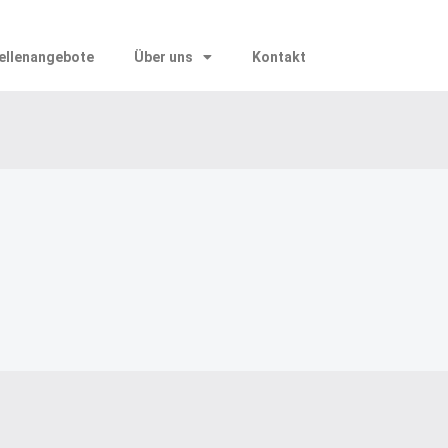
ellenangebote
Über uns
Kontakt