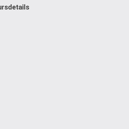
rsdetails