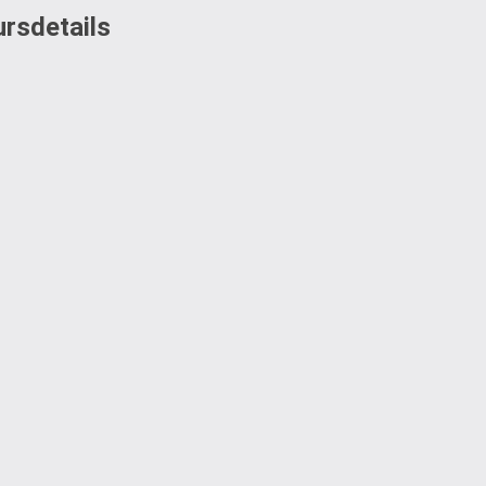
rsdetails