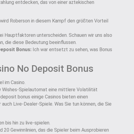
zahlung entdecken, das von einer aztekischen
 wird Roberson in diesem Kampf den größten Vorteil
i Hauptfaktoren unterscheiden. Schauen wir uns also
n, die diese Bedeutung beeinflussen.
Deposit Bonus:
Ich war entsetzt zu sehen, was Bonus
sino No Deposit Bonus
l im Casino.
 Wishes-Spielautomat eine mittlere Volatilität
 deposit bonus einige Casinos bieten einen
auch Live-Dealer-Spiele. Was Sie tun können, die Sie
 bis hin zu live-spielen.
nd 20 Gewinnlinien, das die Spieler beim Ausprobieren