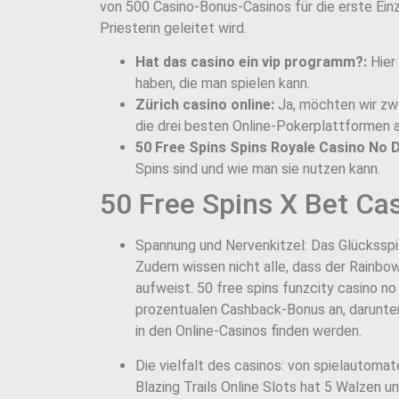
von 500 Casino-Bonus-Casinos für die erste Ein
Priesterin geleitet wird.
Hat das casino ein vip programm?:
Hier
haben, die man spielen kann.
Zürich casino online:
Ja, möchten wir zwe
die drei besten Online-Pokerplattformen a
50 Free Spins Spins Royale Casino No 
Spins sind und wie man sie nutzen kann.
50 Free Spins X Bet Ca
Spannung und Nervenkitzel: Das Glücksspie
Zudem wissen nicht alle, dass der Rainbow
aufweist. 50 free spins funzcity casino no
prozentualen Cashback-Bonus an, darunter 
in den Online-Casinos finden werden.
Die vielfalt des casinos: von spielautomaten
Blazing Trails Online Slots hat 5 Walzen u