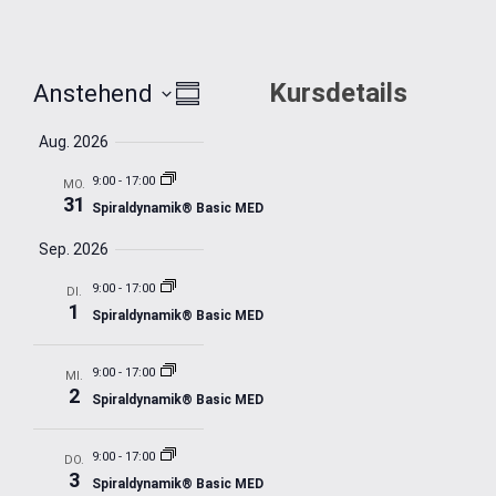
Ansichten-
Veranstaltung
Kursdetails
Anstehend
Zusammenfassung
Datum
Ansichten-
Navigation
auswählen.
Aug. 2026
Navigation
9:00
-
17:00
MO.
31
Spiraldynamik® Basic MED
Sep. 2026
9:00
-
17:00
DI.
1
Spiraldynamik® Basic MED
9:00
-
17:00
MI.
2
Spiraldynamik® Basic MED
9:00
-
17:00
DO.
3
Spiraldynamik® Basic MED